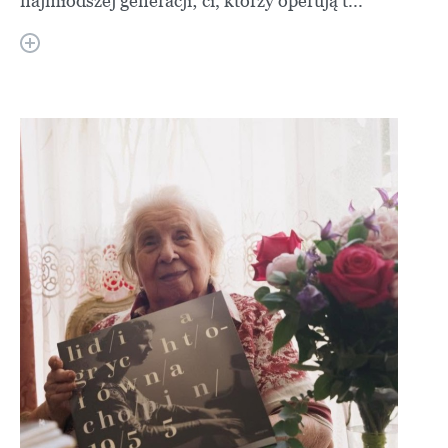
najmłodszej generacji; ci, którzy operują t...